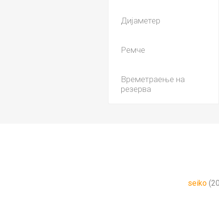
Дијаметер
Ремче
Времетраење на
резерва
seiko
(2