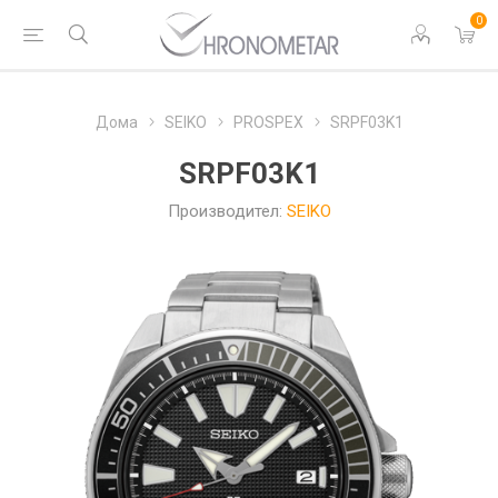
0
Дома
SEIKO
PROSPEX
SRPF03K1
SRPF03K1
Производител:
SEIKO