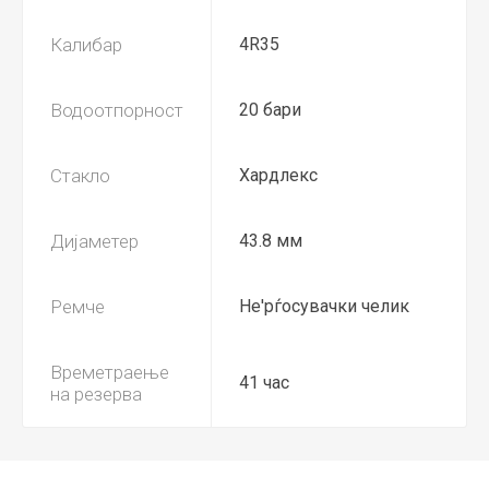
Калибар
4R35
Водоотпорност
20 бари
Стакло
Хардлекс
Дијаметер
43.8 мм
Ремче
Не'рѓосувачки челик
Времетраење
41 час
на резерва