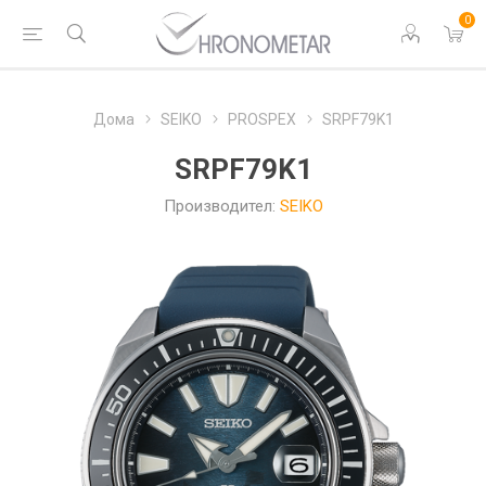
0
Дома
SEIKO
PROSPEX
SRPF79K1
SRPF79K1
Производител:
SEIKO