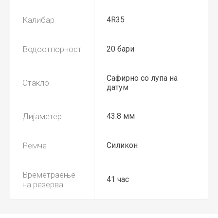
Калибар
4R35
Водоотпорност
20 бари
Сафирно со лупа на
Стакло
датум
Дијаметер
43.8 мм
Ремче
Силикон
Времетраење
41 час
на резерва