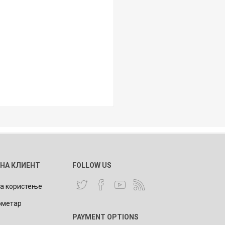
 НА КЛИЕНТ
FOLLOW US
за користење
ометар
PAYMENT OPTIONS