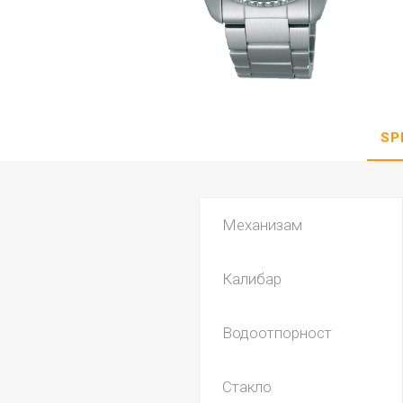
DANISH DESIGN
HERMLE
BERING
SEIKO 
SPIRIT
SP
Механизам
Калибар
LA GRA
Водоотпорност
Стакло