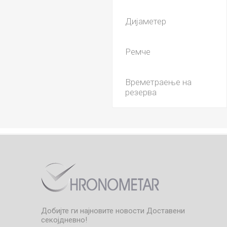
Дијаметер
Ремче
Времетраење на
резерва
Добијте ги најновите новости
Доставени
секојдневно!