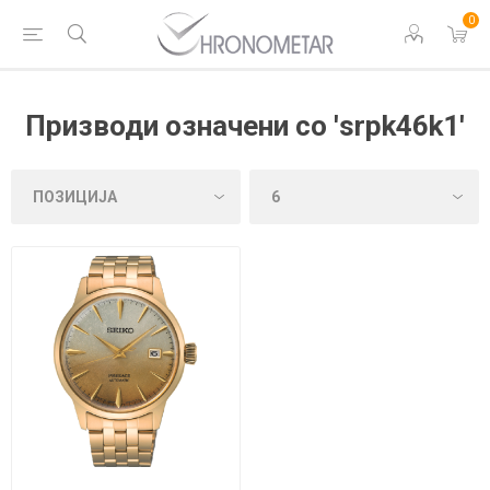
0
Призводи означени со 'srpk46k1'