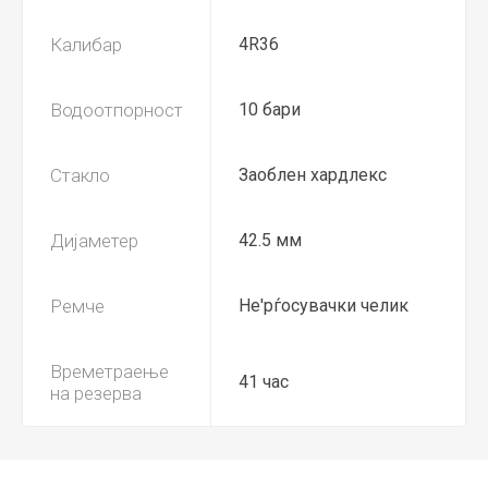
Калибар
4R36
Водоотпорност
10 бари
Стакло
Заоблен хардлекс
Дијаметер
42.5 мм
Ремче
Не'рѓосувачки челик
Времетраење
41 час
на резерва