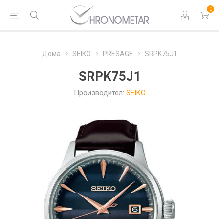
0
Дома
SEIKO
PRESAGE
SRPK75J1
SRPK75J1
Производител:
SEIKO