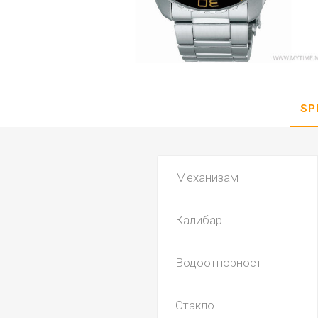
DANISH DESIGN
HERMLE
BERING
SEIKO 
SPIRIT
SP
Механизам
Калибар
LA GRA
Водоотпорност
Стакло