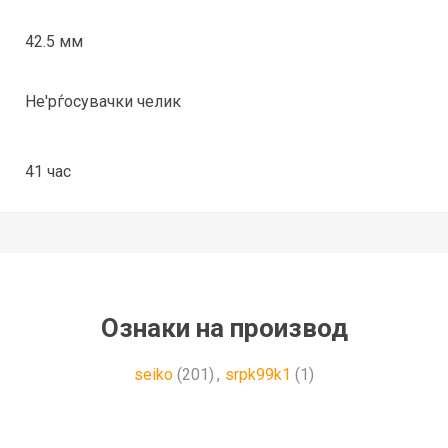
42.5 мм
Не'рѓосувачки челик
41 час
Ознаки на производ
seiko
(201)
,
srpk99k1
(1)