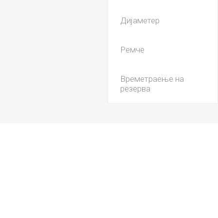
Дијаметер
Ремче
Времетраење на
резерва