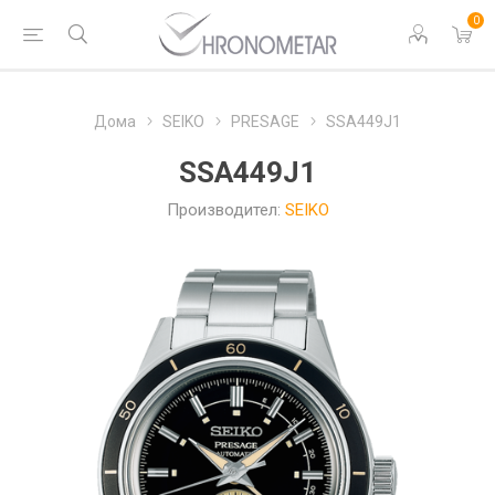
0
Дома
SEIKO
PRESAGE
SSA449J1
SSA449J1
Производител:
SEIKO