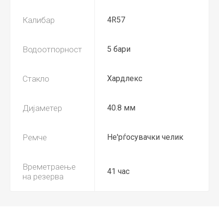
Калибар
4R57
Водоотпорност
5 бари
Стакло
Хардлекс
Дијаметер
40.8 мм
Ремче
Не'рѓосувачки челик
Времетраење
41 час
на резерва