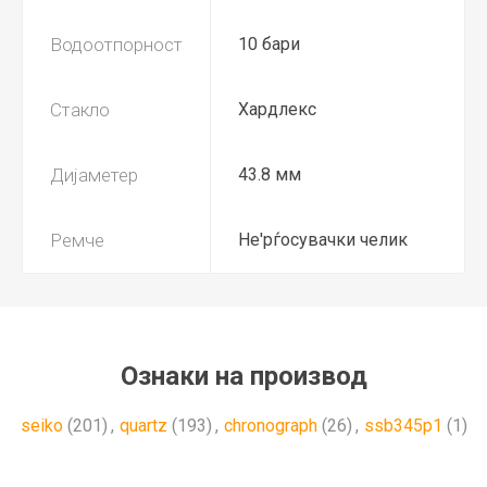
Водоотпорност
10 бари
Стакло
Хардлекс
Дијаметер
43.8 мм
Ремче
Не'рѓосувачки челик
Ознаки на производ
seiko
(201)
,
quartz
(193)
,
chronograph
(26)
,
ssb345p1
(1)