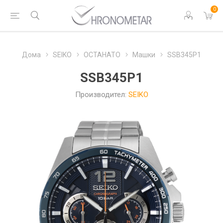
0
Дома
SEIKO
ОСТАНАТО
Машки
SSB345P1
SSB345P1
Производител:
SEIKO