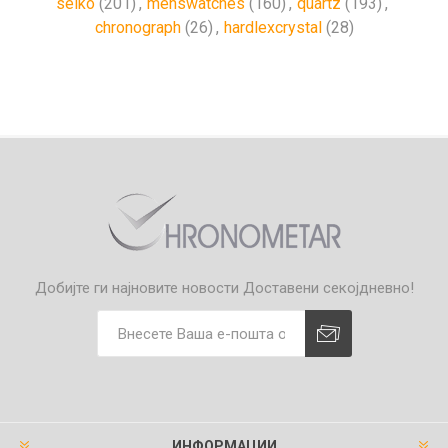
seiko
(201)
,
menswatches
(160)
,
quartz
(193)
,
chronograph
(26)
,
hardlexcrystal
(28)
Добијте ги најновите новости
Доставени секојдневно!
ИНФОРМАЦИИ