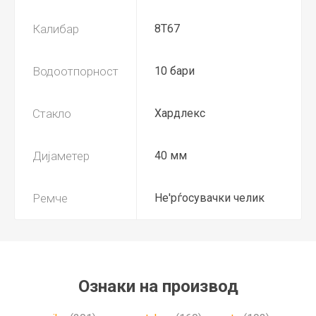
Калибар
8T67
Водоотпорност
10 бари
Стакло
Хардлекс
Дијаметер
40 мм
Ремче
Не'рѓосувачки челик
Ознаки на производ