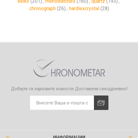
seiko
(201)
,
menswatches
(160)
,
quartz
(193)
,
chronograph
(26)
,
hardlexcrystal
(28)
Добијте ги најновите новости
Доставени секојдневно!
ИНФОРМАЦИИ