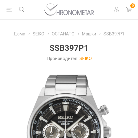
0
Дома
SEIKO
ОСТАНАТО
Машки
SSB397P1
SSB397P1
Производител:
SEIKO