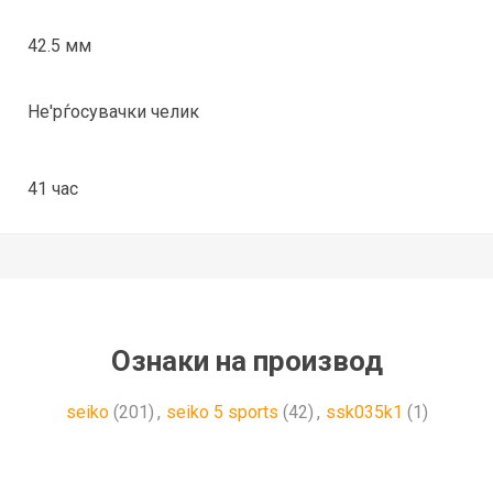
42.5 мм
Не'рѓосувачки челик
41 час
Ознаки на производ
seiko
(201)
,
seiko 5 sports
(42)
,
ssk035k1
(1)