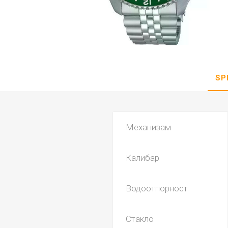
DANISH DESIGN
HERMLE
BERING
SEIKO 
SPIRIT
SP
Механизам
Калибар
LA GRA
Водоотпорност
Стакло