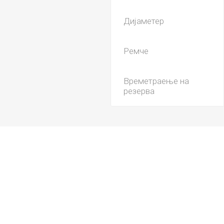
Дијаметер
Ремче
Времетраење на
резерва