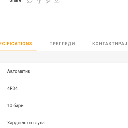
Share:
Lecaré
Nova
Echo
Aura
5 CLASSIC
ОСТАНАТО
CONQUEST
HYDROCO
ECIFICATIONS
ПРЕГЛЕДИ
КОНТАКТИРАЈ
Машки
Женски
Автоматик
4R34
NDE CLASSIC
WATCHMAKING
SPORT
TRADITION
10 бари
Хардлекс со лупа