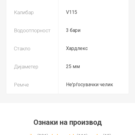
Калибар
V115
Водоотпорност
3 бари
Стакло
Хардлекс
Дијаметер
25 мм
Ремче
Не'рѓосувачки челик
Ознаки на производ