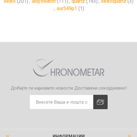
seiko
(201)
,
ladyswatch
(111)
,
quartz
(193)
,
seikoquartz
(3)
,
sur549p1
(1)
Добијте ги најновите новости
Доставени секојдневно!
ИНФОРМАЦИИ