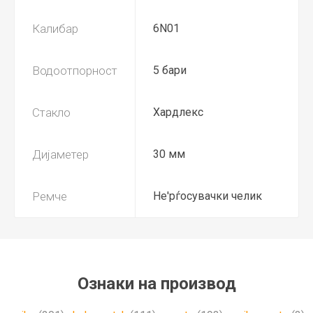
Калибар
6N01
Водоотпорност
5 бари
Стакло
Хардлекс
Дијаметер
30 мм
Ремче
Не'рѓосувачки челик
Ознаки на производ