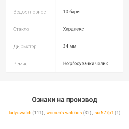
Водоотпорност
10 бари
Стакло
Хардлекс
Дијаметер
34 мм
Ремче
Не'рѓосувачки челик
Ознаки на производ
ladyswatch
(111)
,
women's watches
(32)
,
sur577p1
(1)