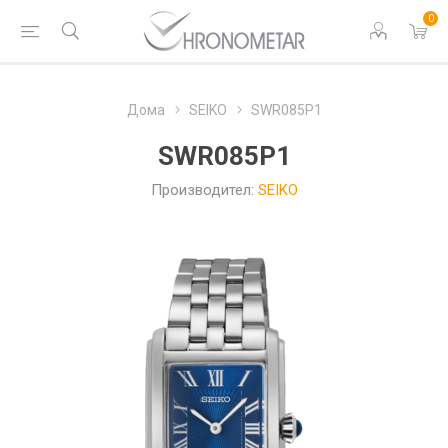
0
Дома
SEIKO
SWR085P1
SWR085P1
Производител:
SEIKO