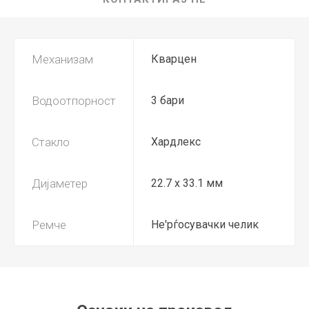
Механизам
Кварцен
Водоотпорност
3 бари
Стакло
Хардлекс
Дијаметер
22.7 x 33.1 мм
Ремче
Не'рѓосувачки челик