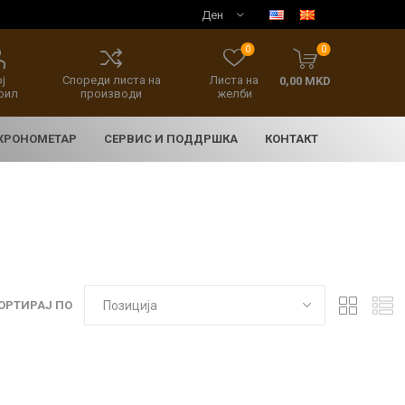
0
0
ј
Спореди листа на
Листа на
0,00 MKD
фил
производи
желби
 ХРОНОМЕТАР
СЕРВИС И ПОДДРШКА
КОНТАКТ
ОРТИРАЈ ПО
E
асовници
нски накит
SEIKO 5 SPORT
HERITAGE