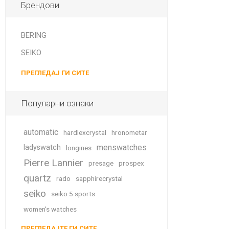
Брендови
BERING
SEIKO
ПРЕГЛЕДАЈ ГИ СИТЕ
Популарни ознаки
automatic
hardlexcrystal
hronometar
menswatches
ladyswatch
longines
Pierre Lannier
presage
prospex
quartz
rado
sapphirecrystal
seiko
seiko 5 sports
women's watches
ПРЕГЛЕДАЈТЕ ГИ СИТЕ