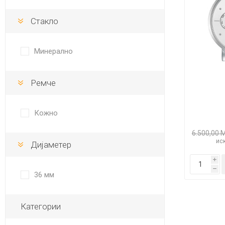
DANISH DESIGN
Стакло
HERMLE
BERING
Минерално
SEIKO 
SPIRIT
Ремче
Кожно
6.500,00 
иск
Дијаметер
i
LA GRA
h
36 мм
Категории