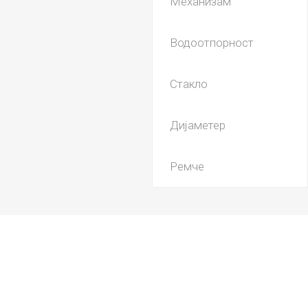
Механизам
Водоотпорност
Стакло
Дијаметер
Ремче