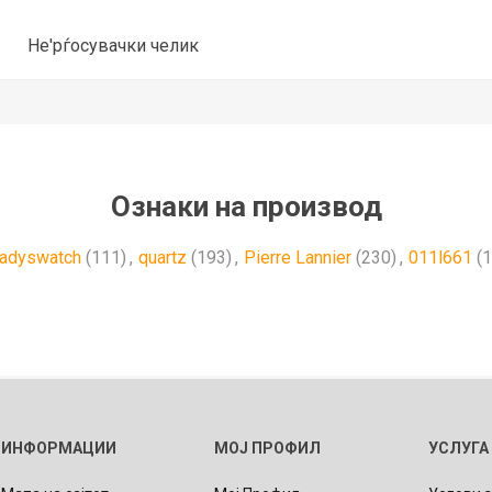
Не'рѓосувачки челик
Ознаки на производ
ladyswatch
(111)
,
quartz
(193)
,
Pierre Lannier
(230)
,
011l661
(1
ИНФОРМАЦИИ
МОЈ ПРОФИЛ
УСЛУГА