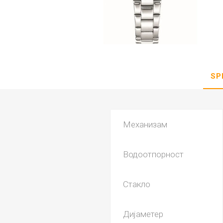
DANISH DESIGN
HERMLE
BERING
SEIKO 
SPIRIT
SP
Механизам
Водоотпорност
LA GRA
Стакло
Дијаметер