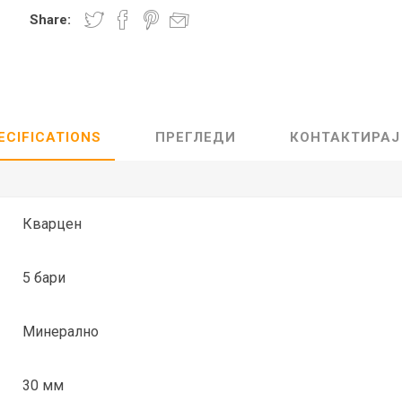
Share:
Lecaré
Nova
Echo
Aura
5 CLASSIC
ОСТАНАТО
CONQUEST
HYDROCO
ECIFICATIONS
ПРЕГЛЕДИ
КОНТАКТИРАЈ
Машки
Женски
Кварцен
5 бари
NDE CLASSIC
WATCHMAKING
SPORT
TRADITION
Минерално
30 мм