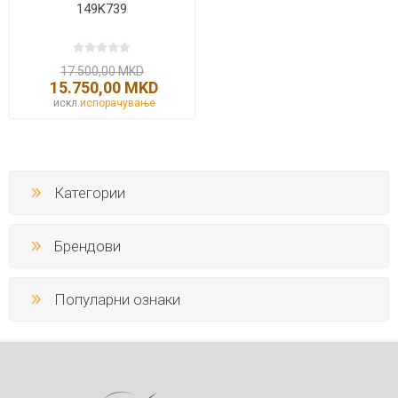
149K739
17.500,00 MKD
15.750,00 MKD
искл.
испорачување
Категории
Брендови
Популарни ознаки