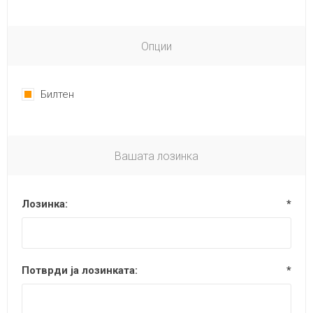
Опции
Билтен
Вашата лозинка
Лозинка:
*
Потврди ја лозинката:
*