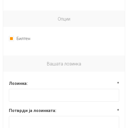
Опции
Билтен
Вашата лозинка
Лозинка:
*
Потврди ја лозинката:
*