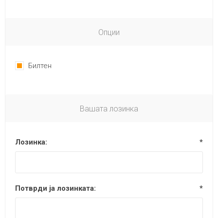
Опции
Билтен
Вашата лозинка
Лозинка:
*
Потврди ја лозинката:
*