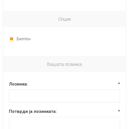
Опции
Билтен
Вашата лозинка
Лозинка:
*
Потврди ја лозинката:
*