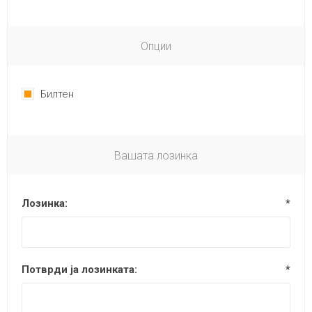
Опции
Билтен
Вашата лозинка
Лозинка:
*
Потврди ја лозинката:
*