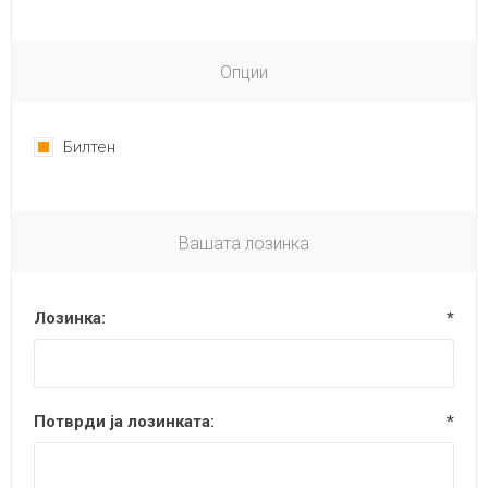
Опции
Билтен
Вашата лозинка
Лозинка:
*
Потврди ја лозинката:
*